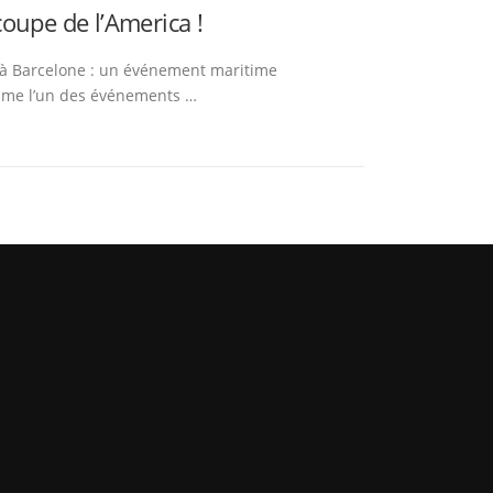
oupe de l’America !
 à Barcelone : un événement maritime
omme l’un des événements …