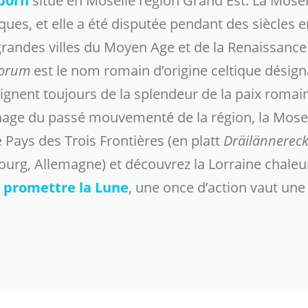
born
situé en Moselle région Grand Est. La Mosel
es, et elle a été disputée pendant des siècles ent
grandes villes du Moyen Age et de la Renaissance
corum
est le nom romain d’origine celtique désignan
gnent toujours de la splendeur de la paix romaine 
age du passé mouvementé de la région, la Mosel
 Pays des Trois Frontières (en platt
Dräilännerec
g, Allemagne) et découvrez la Lorraine chaleureu
e
promettre la Lune
, une once d’action vaut une