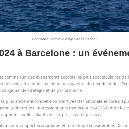
Barcelone: 37ème la coupe de l’America !
024 à Barcelone : un événem
e comme l’un des événements sportifs les plus spectaculaires de l
n de voile, attirant les meilleurs navigateurs du monde entier. Pour
nologique, de stratégie et de performance.
 la plus ancienne compétition sportive internationale encore disp
ourront admirer les impressionnants monocoques AC75 fendre les ea
per le souffle, alliant vitesse, précision et passion.
lement un impact économique et touristique considérable. Des milli