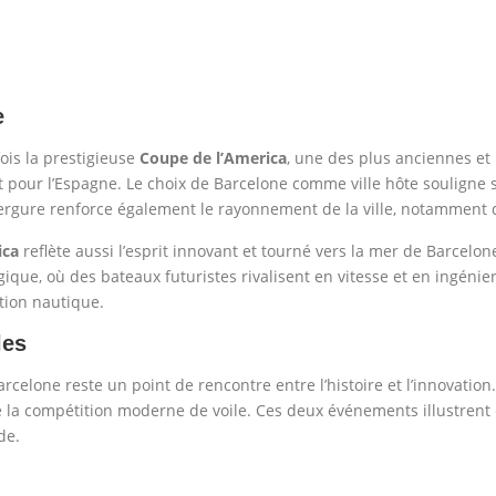
e
ois la prestigieuse
Coupe de l’America
, une des plus anciennes et
et pour l’Espagne. Le choix de Barcelone comme ville hôte soulign
ergure renforce également le rayonnement de la ville, notamment 
ica
reflète aussi l’esprit innovant et tourné vers la mer de Barcelo
gique, où des bateaux futuristes rivalisent en vitesse et en ingénie
tion nautique.
les
celone reste un point de rencontre entre l’histoire et l’innovation.
 la compétition moderne de voile. Ces deux événements illustrent 
de.