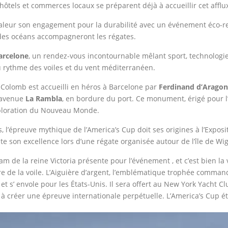
 hôtels et commerces locaux se préparent déjà à accueillir cet afflu
aleur son engagement pour la durabilité avec un événement éco-resp
n des océans accompagneront les régates.
arcelone
, un rendez-vous incontournable mêlant sport, technologi
u rythme des voiles et du vent méditerranéen.
Colomb est accueilli en héros à Barcelone par
Ferdinand d’Aragon 
l’avenue
La Rambla
, en bordure du port. Ce monument, érigé pour l’
exploration du Nouveau Monde.
 l’épreuve mythique de l’America’s Cup doit ses origines à l’Expos
 son excellence lors d’une régate organisée autour de l’île de Wig
de la reine Victoria présente pour l’événement , et c’est bien la v
re de la voile. L’Aiguière d’argent, l’emblématique trophée comman
et s’ envole pour les États-Unis. Il sera offert au New York Yacht 
à créer une épreuve internationale perpétuelle. L’America’s Cup ét