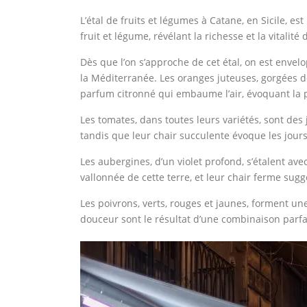
L’étal de fruits et légumes à Catane, en Sicile, e
fruit et légume, révélant la richesse et la vitalité 
Dès que l’on s’approche de cet étal, on est envel
la Méditerranée. Les oranges juteuses, gorgées de
parfum citronné qui embaume l’air, évoquant la 
Les tomates, dans toutes leurs variétés, sont des 
tandis que leur chair succulente évoque les jour
Les aubergines, d’un violet profond, s’étalent av
vallonnée de cette terre, et leur chair ferme sug
Les poivrons, verts, rouges et jaunes, forment un
douceur sont le résultat d’une combinaison parfaite