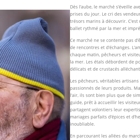
Dès l’aube, le marché s’éveille a
prises du jour. Le cri des vendeu
trésors marins à découvrir. C’est 
ballet rythmé par la mer et impr
Ce marché ne se contente pas d’ê
de rencontres et d’échanges. L’am
chaque matin, pêcheurs et visiteu
la mer. Les étals débordent de po
délicats et de crustacés alléchant
Les pêcheurs, véritables artisan
passionnés de leurs produits. Ma
l’air, ils sont bien plus que de
guide, prêt à accueillir les visi
partagent volontiers leur expertis
mariages parfaits d’épices et d’
inoubliable.
En parcourant les allées du marché