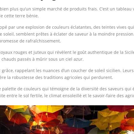
st bien plus qu’un simple marché de produits frais. C’est un tableau
de cette terre bénie.
oppé par une explosion de couleurs éclatantes, des teintes vives qu
 soleil, semblent prêtes à éclater de saveur à la moindre pression
promesse de rafraîchissement.
joyaux rouges et juteux qui révèlent le goût authentique de la Sici
s chauds passés à mûrir sous un ciel azur.
ec grâce, rappelant les nuances d’un coucher de soleil sicilien. Le
gère la robustesse des traditions agricoles qui perdurent.
e palette de couleurs qui témoigne de la diversité des saveurs qui
 entre le sol fertile, le climat ensoleillé et le savoir-faire des agri