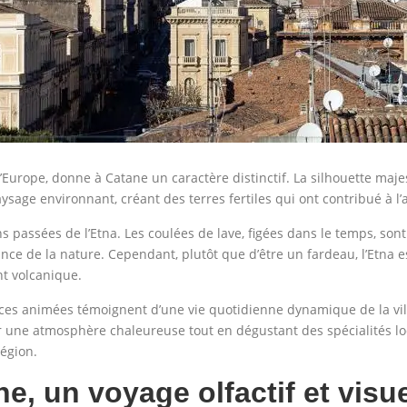
 d’Europe, donne à Catane un caractère distinctif. La silhouette ma
aysage environnant, créant des terres fertiles qui ont contribué à l’
 passées de l’Etna. Les coulées de lave, figées dans le temps, sont p
ance de la nature. Cependant, plutôt que d’être un fardeau, l’Etna 
nt volcanique.
laces animées témoignent d’une vie quotidienne dynamique de la vi
ir une atmosphère chaleureuse tout en dégustant des spécialités local
région.
, un voyage olfactif et visu