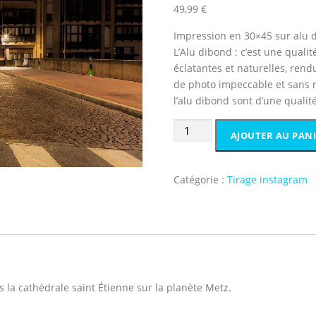
49,99
€
Impression en 30×45 sur alu 
L’Alu dibond : c’est une qual
éclatantes et naturelles, rend
de photo impeccable et sans r
l’alu dibond sont d’une qualit
quantité
AJOUTER AU PAN
de
La
lanterne
Catégorie :
Tirage instagram
sur
la
planète
Metz
la cathédrale saint Étienne sur la planète Metz.