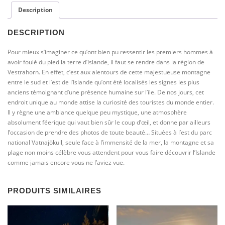
plage
Description
de
Stokksnes
DESCRIPTION
Pour mieux s’imaginer ce qu’ont bien pu ressentir les premiers hommes à
avoir foulé du pied la terre d’Islande, il faut se rendre dans la région de
Vestrahorn. En effet, c’est aux alentours de cette majestueuse montagne
entre le sud et l’est de l’Islande qu’ont été localisés les signes les plus
anciens témoignant d’une présence humaine sur l’île. De nos jours, cet
endroit unique au monde attise la curiosité des touristes du monde entier.
Il y règne une ambiance quelque peu mystique, une atmosphère
absolument féerique qui vaut bien sûr le coup d’œil, et donne par ailleurs
l’occasion de prendre des photos de toute beauté… Situées à l’est du parc
national Vatnajökull, seule face à l’immensité de la mer, la montagne et sa
plage non moins célèbre vous attendent pour vous faire découvrir l’Islande
comme jamais encore vous ne l’aviez vue.
PRODUITS SIMILAIRES