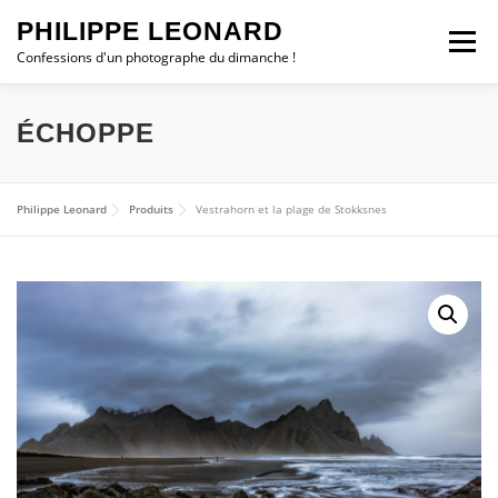
Aller
PHILIPPE LEONARD
au
Menu
contenu
Confessions d'un photographe du dimanche !
ESCAPADES
CHRONIQUES
PHOTO DU JOUR
ÉCHOPPE
ALBUMS
STATION MÉTÉO
WEBCAM
Philippe Leonard
Produits
Vestrahorn et la plage de Stokksnes
Contact
TROMBORN
SHOP
0 ARTICLE
0,00 €