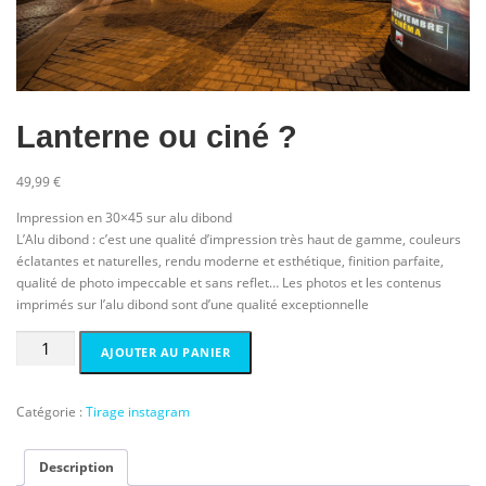
Lanterne ou ciné ?
49,99
€
Impression en 30×45 sur alu dibond
L’Alu dibond : c’est une qualité d’impression très haut de gamme, couleurs
éclatantes et naturelles, rendu moderne et esthétique, finition parfaite,
qualité de photo impeccable et sans reflet… Les photos et les contenus
imprimés sur l’alu dibond sont d’une qualité exceptionnelle
quantité
AJOUTER AU PANIER
de
Lanterne
ou
Catégorie :
Tirage instagram
ciné
?
Description