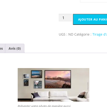
quantité
AJOUTER AU PAN
de
Jökulsárlón
-
UGS :
ND
Catégorie :
Tirage d'
Glacier
Lagoon
es
Avis (0)
Présentez votre photo de manière aussi