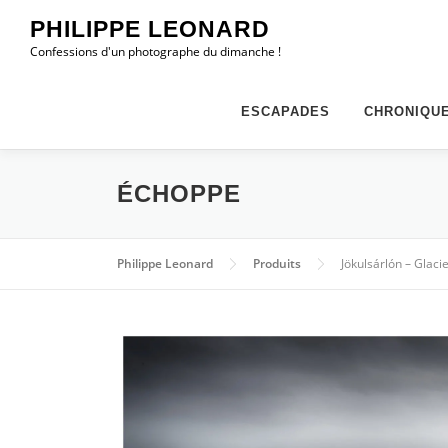
Aller
PHILIPPE LEONARD
au
Confessions d'un photographe du dimanche !
contenu
ESCAPADES
CHRONIQU
ÉCHOPPE
Philippe Leonard
Produits
Jökulsárlón – Glaci