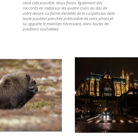
rend cela possible. Nous fixons également des
raccords en métal sur les quatre coins au dos de
votre œuvre. La forme dentelée de la suspension évite
toute position penchée indésirable de votre photo et
lui apporte le maintien nécessaire, dans toutes les
positions souhaitées.