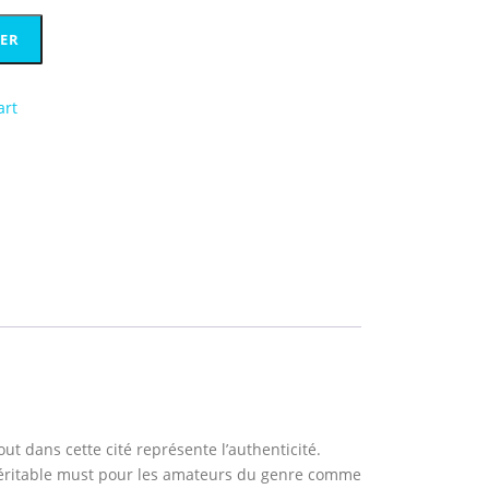
IER
art
out dans cette cité représente l’authenticité.
n véritable must pour les amateurs du genre comme