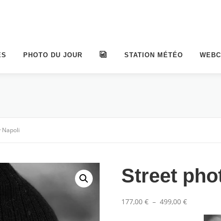
ES
PHOTO DU JOUR
ALBUMS
STATION MÉTÉO
WEB
 Napoli
Street pho
P
177,00
€
–
499,00
€
l