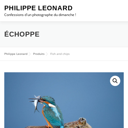
Aller
PHILIPPE LEONARD
au
contenu
Confessions d'un photographe du dimanche !
ESCAPADES
CHRONIQUES
PHOTO DU JOUR
ÉCHOPPE
STATION MÉTÉO
WEBCAM
TROMBORN
SHOP
Philippe Leonard
Produits
Fish and chips
0 ARTICLE
0,00 €