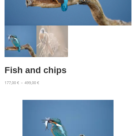
Fish and chips
P
177,00
€
–
499,00
€
l
a
g
e
d
e
p
r