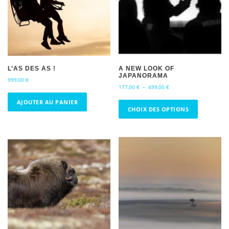
L’AS DES AS !
A NEW LOOK OF
JAPANORAMA
999,00
€
P
177,00
€
–
499,00
€
l
C
AJOUTER AU PANIER
a
e
CHOIX DES OPTIONS
g
p
e
r
d
e
o
p
d
r
u
i
i
x
t
a
:
1
p
7
l
7
u
,