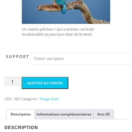
i
x
:
1
Un martin-pêcheur ! Qui a entrevu cet éclair
7
insaisissable ne peut que rêver de le revoir.
7
,
0
0
SUPPORT
€
à
4
quantité
AJOUTER AU PANIER
9
de
9
Fish
,
and
UGS :
ND
Catégorie :
Tirage d'art
0
chips
0
Description
Informations complémentaires
Avis (0)
€
DESCRIPTION