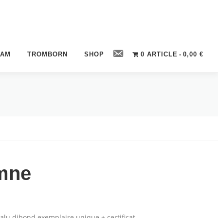
Contact
CAM
TROMBORN
SHOP
0 ARTICLE
0,00 €
omne
lu dibond exemplaire unique + certificat