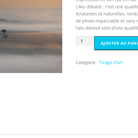
L’Alu dibond : c’est une qual
éclatantes et naturelles, rend
de photo impeccable et sans r
l’alu dibond sont d’une qualit
quantité
AJOUTER AU PAN
de
Oh!
l’automne
Catégorie :
Tirage d'art