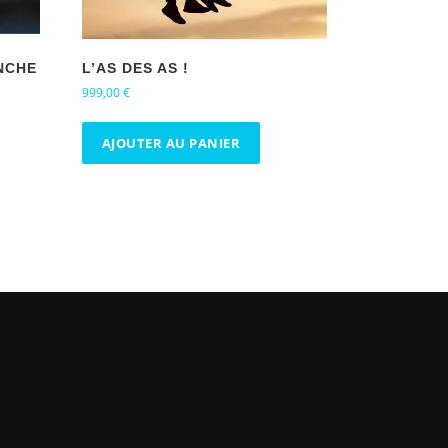
NCHE
L’AS DES AS !
999,00
€
AJOUTER AU PANIER