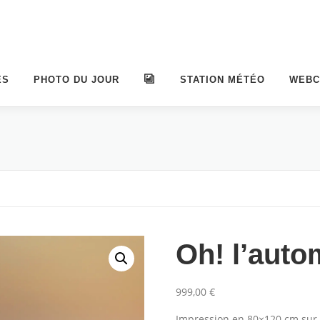
ES
PHOTO DU JOUR
ALBUMS
STATION MÉTÉO
WEB
Oh! l’aut
999,00
€
Impression en 80×120 cm sur a