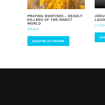
PRAYING MANTISES – DEADLY
JÖKU
KILLERS OF THE INSECT
LAG
WORLD
177,00
999,00
€
CH
AJOUTER AU PANIER