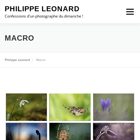
Aller
PHILIPPE LEONARD
au
Menu
contenu
Confessions d'un photographe du dimanche !
ESCAPADES
CHRONIQUES
PHOTO DU JOUR
MACRO
ALBUMS
STATION MÉTÉO
WEBCAM
Philippe Leonard
Macro
Contact
TROMBORN
SHOP
0 ARTICLE
0,00 €