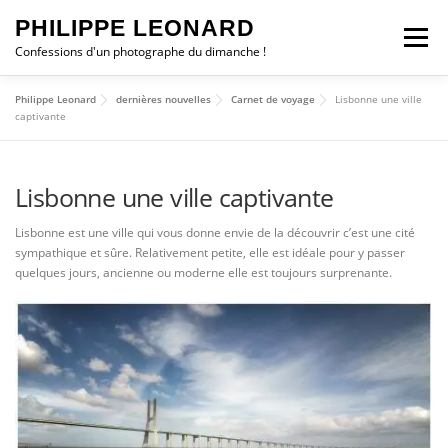
Aller
PHILIPPE LEONARD
au
Menu
contenu
Confessions d'un photographe du dimanche !
Philippe Leonard
dernières nouvelles
Carnet de voyage
Lisbonne une ville
ESCAPADES
CHRONIQUES
PHOTO DU JOUR
captivante
Lisbonne une ville captivante
ALBUMS
STATION MÉTÉO
WEBCAM
Lisbonne est une ville qui vous donne envie de la découvrir c’est une cité
sympathique et sûre. Relativement petite, elle est idéale pour y passer
Contact
TROMBORN
SHOP
0 ARTICLE
0,00 €
quelques jours, ancienne ou moderne elle est toujours surprenante.