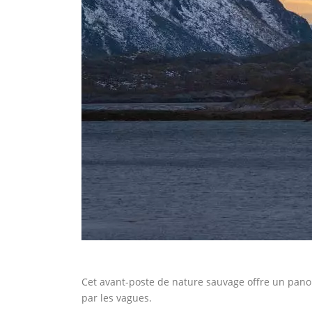
Cet avant-poste de nature sauvage offre un pano
par les vagues.