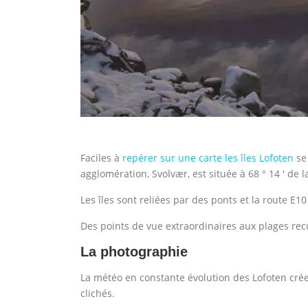
Faciles à
repérer sur une carte les îles Lofoten
se 
agglomération, Svolvær, est située à 68 ° 14 ′ de l
Les îles sont reliées par des ponts et la route E1
Des points de vue extraordinaires aux plages rec
La photographie
La météo en constante évolution des Lofoten cré
clichés.