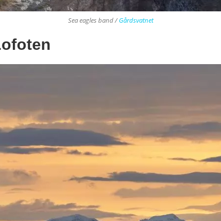
Sea eagles band /
Gårdsvatnet
Lofoten