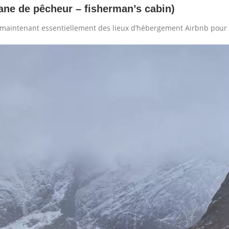
ne de pêcheur – fisherman’s cabin)
 maintenant essentiellement des lieux d’hébergement Airbnb pour