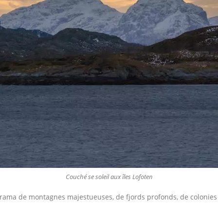
Couché se soleil aux îles Lofoten
rama de montagnes majestueuses, de fjords profonds, de colonies 