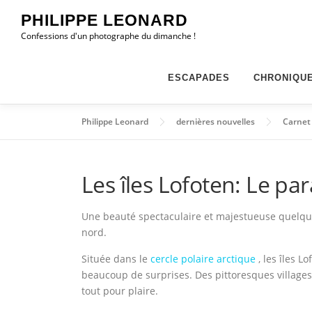
Aller
PHILIPPE LEONARD
au
Confessions d'un photographe du dimanche !
contenu
ESCAPADES
CHRONIQU
Philippe Leonard
dernières nouvelles
Carnet
Les îles Lofoten: Le pa
Une beauté spectaculaire et majestueuse quelque 
nord.
Située dans le
cercle polaire arctique
, les îles 
beaucoup de surprises. Des pittoresques village
tout pour plaire.