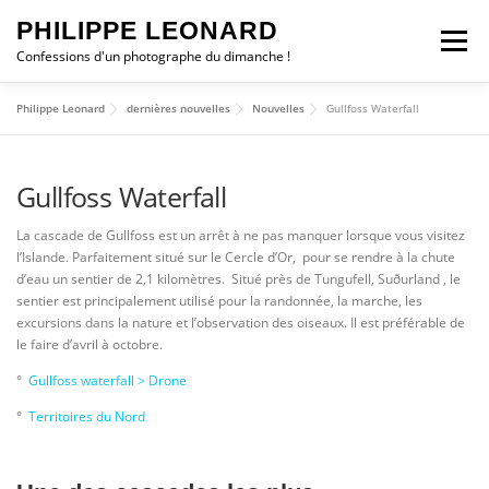
Aller
PHILIPPE LEONARD
au
Menu
contenu
Confessions d'un photographe du dimanche !
Philippe Leonard
dernières nouvelles
Nouvelles
Gullfoss Waterfall
ESCAPADES
CHRONIQUES
PHOTO DU JOUR
Gullfoss Waterfall
ALBUMS
STATION MÉTÉO
WEBCAM
La cascade de Gullfoss est un arrêt à ne pas manquer lorsque vous visitez
l’Islande. Parfaitement situé sur le Cercle d’Or, pour se rendre à la chute
d’eau un sentier de 2,1 kilomètres. Situé près de Tungufell, Suðurland , le
Contact
TROMBORN
SHOP
0 ARTICLE
0,00 €
sentier est principalement utilisé pour la randonnée, la marche, les
excursions dans la nature et l’observation des oiseaux. Il est préférable de
le faire d’avril à octobre.
°
Gullfoss waterfall > Drone
°
Territoires du Nord