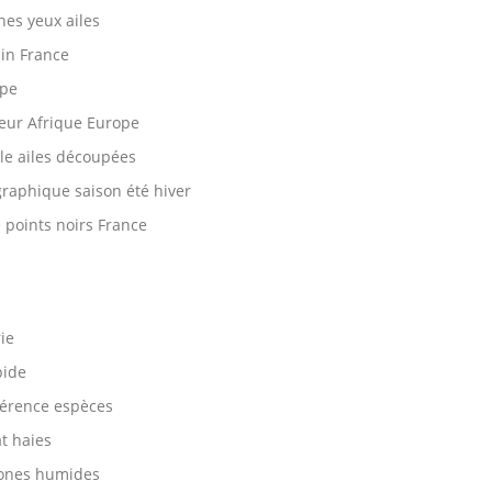
hes yeux ailes
ain France
ope
eur Afrique Europe
ble ailes découpées
graphique saison été hiver
 points noirs France
ie
pide
férence espèces
t haies
zones humides